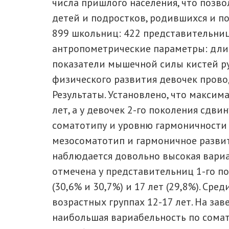
числа пришлого населения, что позв
детей и подростков, родившихся и п
899 школьниц: 422 представительниц
антропометрические параметры: длину (
показатели мышечной силы кистей ру
физического развития девочек прово
Результаты. Установлено, что максим
лет, а у девочек 2-го поколения сдви
соматотипу и уровню гармоничности 
мезосоматотип и гармоничное развити
наблюдается довольно высокая вариа
отмечена у представительниц 1-го поко
(30,6% и 30,7%) и 17 лет (29,8%). С
возрастных группах 12-17 лет. На за
наибольшая вариабельность по сомат