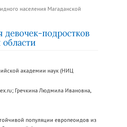
оидного населения Магаданской
я девочек-подростков
 области
сийской академии наук (НИЦ
ex.ru; Гречкина Людмила Ивановна,
стойчивой популяции европеоидов из