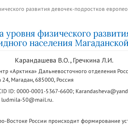
зического развития девочек-подростков европе
а уровня физического развити
идного населения Магаданской
Карандашева В.О., Гречкина Л.И.
нтр «Арктика» Дальневосточного отделения Рос
 24, Магадан, 685000, Россия
ID ID: 0000-0001-5367-6600; Karandasheva@yand
; ludmila-50@mail.ru.
еро-Востоке России происходит формирование у