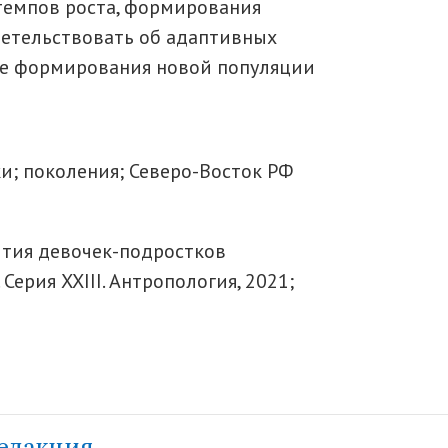
темпов роста, формирования
детельствовать об адаптивных
се формирования новой популяции
и; поколения; Северо-Восток РФ
вития девочек-подростков
ерия XXIII. Антропология, 2021;
едакция