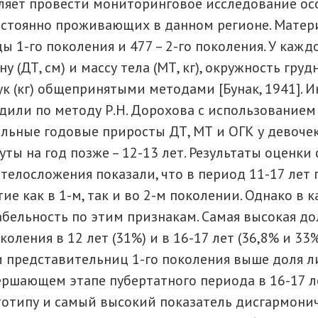
оляет провести мониторинговое исследование ос
остоянно проживающих в данном регионе. Матер
ы 1-го поколения и 477 – 2-го поколения. У ка
ДТ, см) и массу тела (МТ, кг), окружность грудно
к (кг) общепринятыми методами [Бунак, 1941]. 
дили по методу Р.Н. Дорохова с использованием
альные годовые приросты ДТ, МТ и ОГК у девоче
нуты на год позже – 12-13 лет. Результаты оценк
телосложения показали, что в период 11-17 лет
е как в 1-м, так и во 2-м поколении. Однако в 
бельность по этим признакам. Самая высокая д
ления в 12 лет (31%) и в 16-17 лет (36,8% и 33%)
реди представительниц 1-го поколения выше доля 
вершающем этапе пубертатного периода в 16-17 
отипу и самый высокий показатель дисгармонич